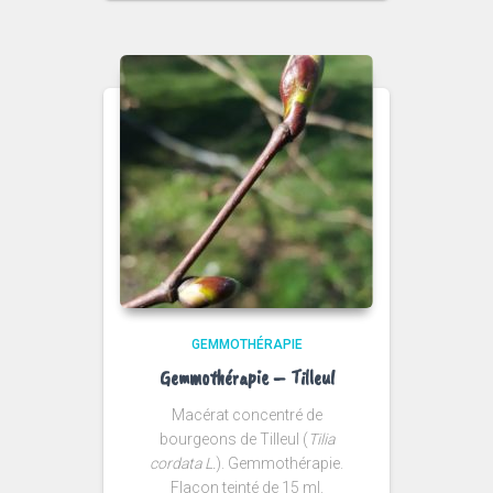
GEMMOTHÉRAPIE
Gemmothérapie – Tilleul
Macérat concentré de
bourgeons de Tilleul (
Tilia
cordata L.
). Gemmothérapie.
Flacon teinté de 15 ml.