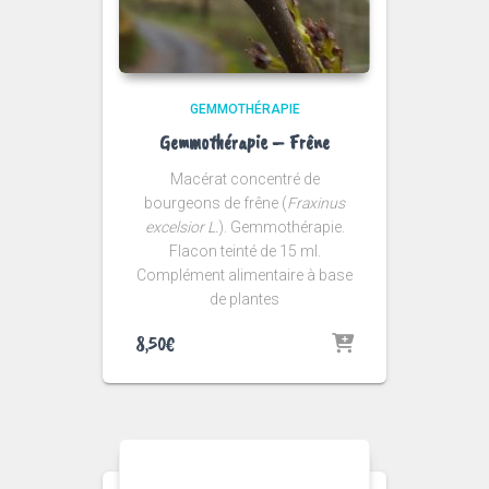
GEMMOTHÉRAPIE
Gemmothérapie – Frêne
Macérat concentré de
bourgeons de frêne (
Fraxinus
excelsior L.
). Gemmothérapie.
Flacon teinté de 15 ml.
Complément alimentaire à base
de plantes
8,50
€