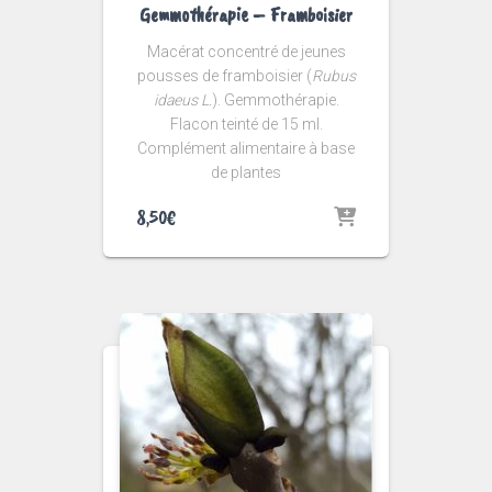
Gemmothérapie – Framboisier
Macérat concentré de jeunes
pousses de framboisier (
Rubus
idaeus L.
). Gemmothérapie.
Flacon teinté de 15 ml.
Complément alimentaire à base
de plantes
8,50
€