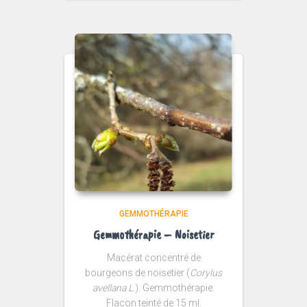
GEMMOTHÉRAPIE
Gemmothérapie – Noisetier
Macérat concentré de
bourgeons de noisetier (
Corylus
avellana L.
). Gemmothérapie.
Flacon teinté de 15 ml.