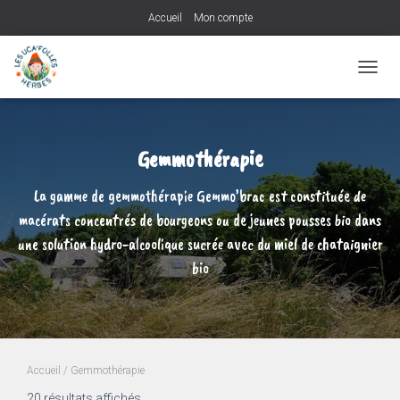
Accueil
Mon compte
OUVRI
Gemmothérapie
La gamme de gemmothérapie Gemmo’brac est constituée de
macérats concentrés de bourgeons ou de jeunes pousses bio dans
une solution hydro-alcoolique sucrée avec du miel de chataignier
bio
Accueil
/ Gemmothérapie
20 résultats affichés