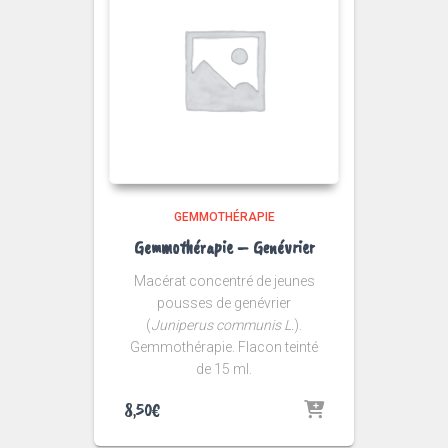
GEMMOTHÉRAPIE
Gemmothérapie – Genévrier
Macérat concentré de jeunes
pousses de genévrier
(
Juniperus communis L.
).
Gemmothérapie. Flacon teinté
de 15 ml.
8,50
€