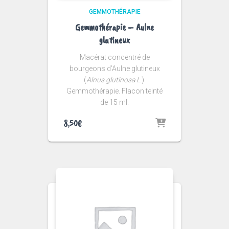
GEMMOTHÉRAPIE
Gemmothérapie – Aulne
glutineux
Macérat concentré de
bourgeons d’Aulne glutineux
(
Alnus glutinosa L.
).
Gemmothérapie. Flacon teinté
de 15 ml.
8,50
€