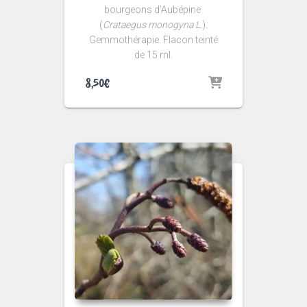
bourgeons d’Aubépine
(
Crataegus monogyna L.
).
Gemmothérapie. Flacon teinté
de 15 ml.
8,50
€