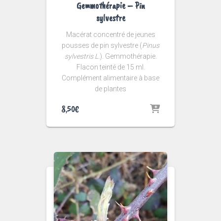
Gemmothérapie – Pin
sylvestre
Macérat concentré de jeunes
pousses de pin sylvestre (
Pinus
sylvestris L.
). Gemmothérapie.
Flacon teinté de 15 ml.
Complément alimentaire à base
de plantes
8,50
€