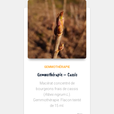
GEMMOTHÉRAPIE
Gemmothérapie – Cassis
Macérat concentré de
bourgeons frais de cassis
(
Ribes nigrum L.
).
Gemmothérapie. Flacon teinté
de 15 ml.