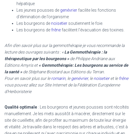
hépatique
Les jeunes pousses de
genévrier
facilite les fonctions
d’élimination de l’organisme
Les bourgeons de
noisetier
soutiennent le foie.
Les bourgeons de
frêne
facilitent l’évacuation des toxines.
Afin d’en savoir plus sur la gemmothérapie je vous recommande la
lecture des ouvrages suivants : «
La Gemmothérapie : la
thérapeutique par les bourgeons »
de Philippe Andriane aux
Editions Amyris et
« Gemmothérapie: Les bourgeons au service de
la santé »
de Stéphane Boistard aux Editions du Terran.
Pour en savoir plus sur le
romarin
, le
genévrier
, le
noisetier
et le
frêne
vous pouvez allez sur Site Internet de la Fédération Européenne
d’Herboristerie
Qualité optimale
:
Les bourgeons et jeunes pousses sont récoltés
manuellement. Je les mets aussitôt à macérer, directement sur le
site de cueillette, afin de profiter au maximum de toute leur énergie
et vitalité. Je travaille dans le respect des arbres et arbustes, c’est à
dire en ne prélevant qu’avec parcimonie sur chaque individu et en