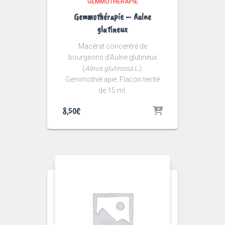
GEMMOTHÉRAPIE
Gemmothérapie – Aulne
glutineux
Macérat concentré de
bourgeons d’Aulne glutineux
(
Alnus glutinosa L.
).
Gemmothérapie. Flacon teinté
de 15 ml.
8,50
€