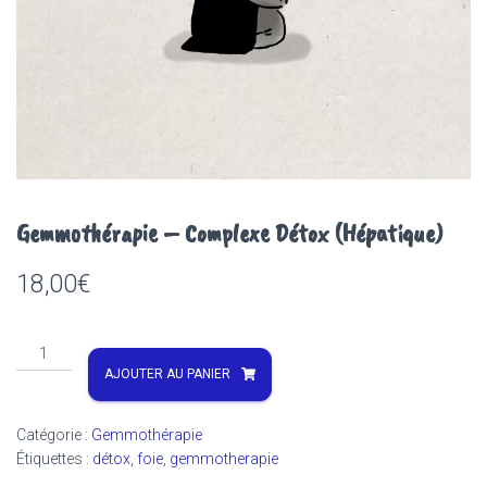
Gemmothérapie – Complexe Détox (Hépatique)
18,00
€
quantité
de
AJOUTER AU PANIER
Gemmothérapie
-
Catégorie :
Gemmothérapie
Complexe
Étiquettes :
détox
,
foie
,
gemmotherapie
Détox