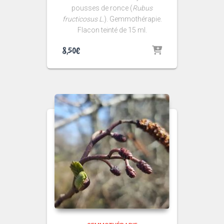
pousses de ronce (
Rubus
fructicosus L.
). Gemmothérapie.
Flacon teinté de 15 ml.
8,50
€