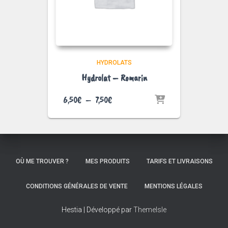
HYDROLATS
Hydrolat – Romarin
Plage
6,50
€
–
7,50
€
de
prix :
6,50€
à
7,50€
OÙ ME TROUVER ?
MES PRODUITS
TARIFS ET LIVRAISONS
CONDITIONS GÉNÉRALES DE VENTE
MENTIONS LÉGALES
Hestia | Développé par
ThemeIsle