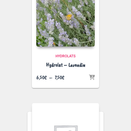
HYDROLATS
Hydrolat – Lavandin
Plage
6,50
€
–
7,50
€
de
prix :
6,50€
à
7,50€