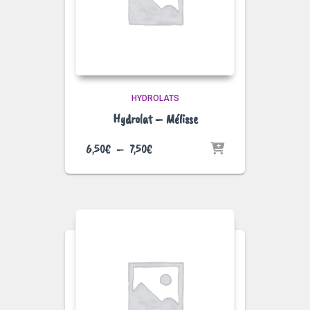
HYDROLATS
Hydrolat – Mélisse
Plage
6,50
€
–
7,50
€
de
prix :
6,50€
à
7,50€