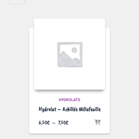
HYDROLATS
Hydrolat – Achillée Millefeuille
Plage
6,50
€
–
7,50
€
de
prix :