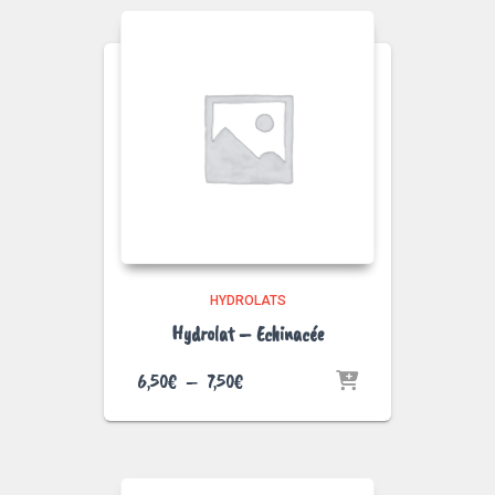
à
7,50€
HYDROLATS
Hydrolat – Echinacée
Plage
6,50
€
–
7,50
€
de
prix :
6,50€
à