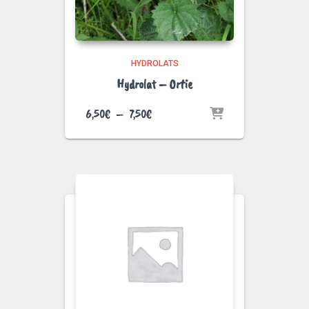
HYDROLATS
Hydrolat – Ortie
Plage
6,50
€
–
7,50
€
de
prix :
6,50€
à
7,50€