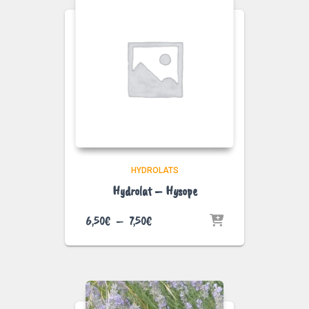
7,50€
HYDROLATS
Hydrolat – Hysope
Plage
6,50
€
–
7,50
€
de
prix :
6,50€
à
7,50€