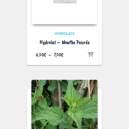
HYDROLATS
Hydrolat – Menthe Poivrée
Plage
6,50
€
–
7,50
€
de
prix :
6,50€
à
7,50€