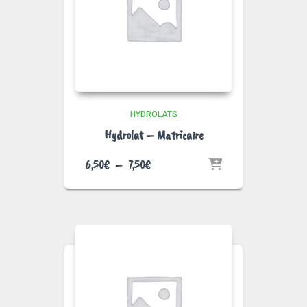
HYDROLATS
Hydrolat – Matricaire
Plage
6,50
€
–
7,50
€
de
prix :
6,50€
à
7,50€