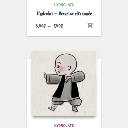
HYDROLATS
Hydrolat – Verveine citronnée
Plage
6,50
€
–
7,50
€
de
prix :
6,50€
à
7,50€
HYDROLATS