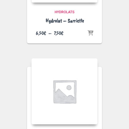
HYDROLATS
Hydrolat – Sarriette
Plage
6,50
€
–
7,50
€
de
prix :
6,50€
à
7,50€