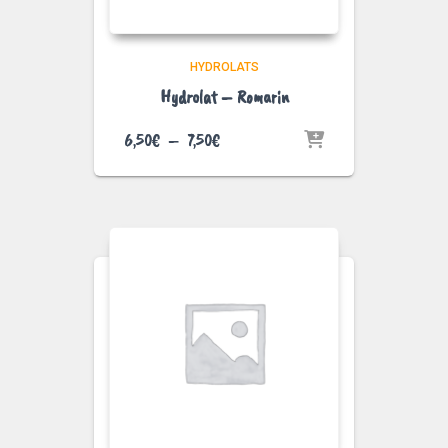
HYDROLATS
Hydrolat – Romarin
Plage
6,50
€
–
7,50
€
de
prix :
6,50€
à
7,50€