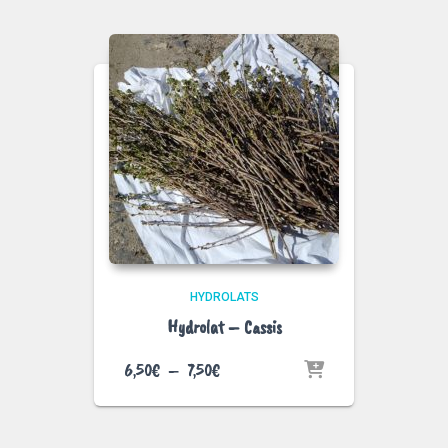
6,50€
à
7,50€
HYDROLATS
Hydrolat – Cassis
Plage
6,50
€
–
7,50
€
de
prix :
6,50€